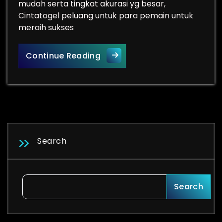
mudah serta tingkat akurasi yg besar,
Cintatogel peluang untuk para pemain untuk
meraih sukses
Keberhasilan seratus persen?
Continue Reading
Search
Search