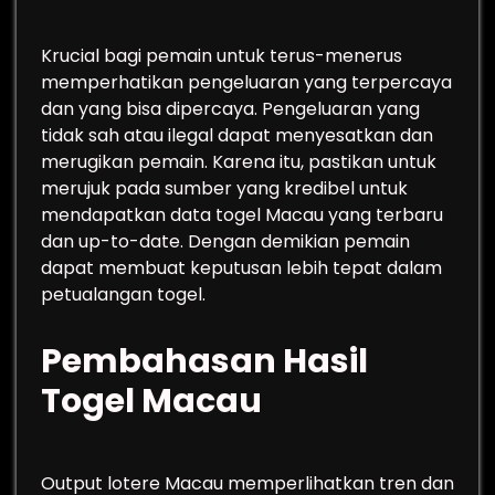
Krucial bagi pemain untuk terus-menerus
memperhatikan pengeluaran yang terpercaya
dan yang bisa dipercaya. Pengeluaran yang
tidak sah atau ilegal dapat menyesatkan dan
merugikan pemain. Karena itu, pastikan untuk
merujuk pada sumber yang kredibel untuk
mendapatkan data togel Macau yang terbaru
dan up-to-date. Dengan demikian pemain
dapat membuat keputusan lebih tepat dalam
petualangan togel.
Pembahasan Hasil
Togel Macau
Output lotere Macau memperlihatkan tren dan