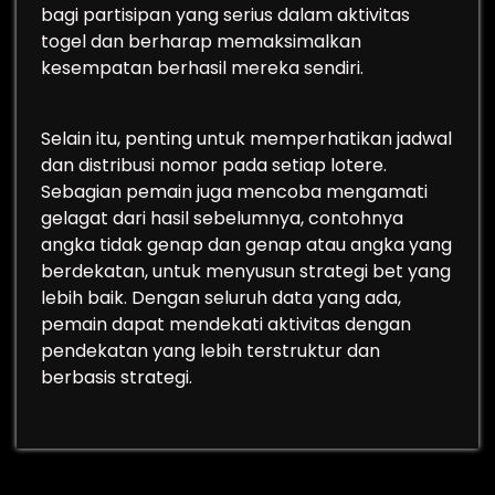
bagi partisipan yang serius dalam aktivitas
togel dan berharap memaksimalkan
kesempatan berhasil mereka sendiri.
Selain itu, penting untuk memperhatikan jadwal
dan distribusi nomor pada setiap lotere.
Sebagian pemain juga mencoba mengamati
gelagat dari hasil sebelumnya, contohnya
angka tidak genap dan genap atau angka yang
berdekatan, untuk menyusun strategi bet yang
lebih baik. Dengan seluruh data yang ada,
pemain dapat mendekati aktivitas dengan
pendekatan yang lebih terstruktur dan
berbasis strategi.