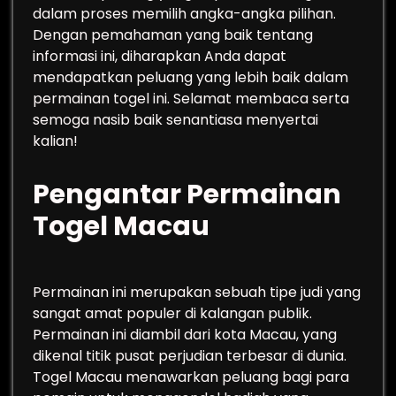
dalam proses memilih angka-angka pilihan.
Dengan pemahaman yang baik tentang
informasi ini, diharapkan Anda dapat
mendapatkan peluang yang lebih baik dalam
permainan togel ini. Selamat membaca serta
semoga nasib baik senantiasa menyertai
kalian!
Pengantar Permainan
Togel Macau
Permainan ini merupakan sebuah tipe judi yang
sangat amat populer di kalangan publik.
Permainan ini diambil dari kota Macau, yang
dikenal titik pusat perjudian terbesar di dunia.
Togel Macau menawarkan peluang bagi para