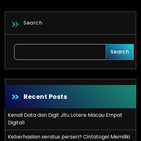
Search
Search
Recent Posts
Kenali Data dan Digit Jitu Lotere Macau Empat
Digital!
Keberhasilan seratus persen? Cintatogel Memiliki