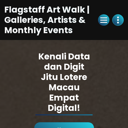
Skip
Flagstaff Art Walk |
to
Content
Galleries, Artists &
Monthly Events
Kenali Data
dan Digit
Jitu Lotere
Macau
Empat
Digital!