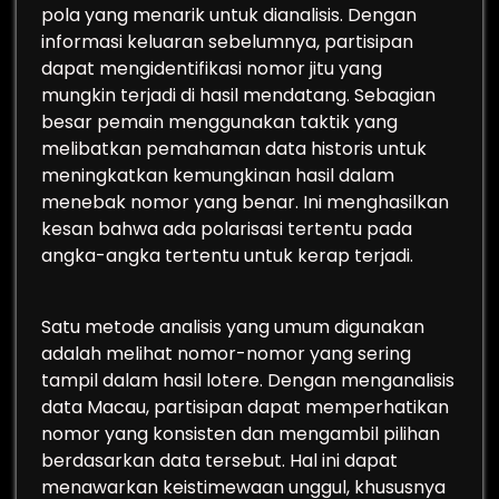
pola yang menarik untuk dianalisis. Dengan
informasi keluaran sebelumnya, partisipan
dapat mengidentifikasi nomor jitu yang
mungkin terjadi di hasil mendatang. Sebagian
besar pemain menggunakan taktik yang
melibatkan pemahaman data historis untuk
meningkatkan kemungkinan hasil dalam
menebak nomor yang benar. Ini menghasilkan
kesan bahwa ada polarisasi tertentu pada
angka-angka tertentu untuk kerap terjadi.
Satu metode analisis yang umum digunakan
adalah melihat nomor-nomor yang sering
tampil dalam hasil lotere. Dengan menganalisis
data Macau, partisipan dapat memperhatikan
nomor yang konsisten dan mengambil pilihan
berdasarkan data tersebut. Hal ini dapat
menawarkan keistimewaan unggul, khususnya