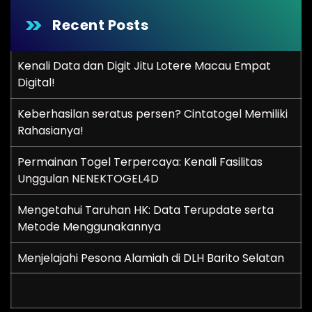
Recent Posts
Kenali Data dan Digit Jitu Lotere Macau Empat
Digital!
Keberhasilan seratus persen? Cintatogel Memiliki
Rahasianya!
Permainan Togel Terpercaya: Kenali Fasilitas
Unggulan NENEKTOGEL4D
Mengetahui Taruhan HK: Data Terupdate serta
Metode Menggunakannya
Menjelajahi Pesona Alamiah di DLH Barito Selatan