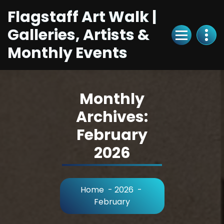
Skip
Flagstaff Art Walk |
to
Content
Galleries, Artists &
Monthly Events
Monthly
Archives:
February
2026
Home
-
2026
-
February