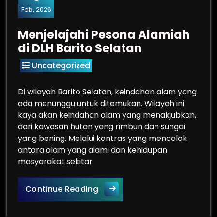
Feb, 2026
Menjelajahi Pesona Alamiah
di DLH Barito Selatan
Uncategorized
Di wilayah Barito Selatan, keindahan alam yang
ada menunggu untuk ditemukan. Wilayah ini
kaya akan keindahan alam yang menakjubkan,
dari kawasan hutan yang rimbun dan sungai
yang bening. Melalui kontras yang mencolok
antara alam yang alami dan kehidupan
masyarakat sekitar
Menjelajahi Pesona Alamiah d
Continue Reading