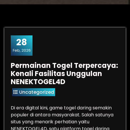
28
Feb, 2026
Permainan Togel Terpercaya:
Kenali Fasilitas Unggulan
NENEKTOGEL4D
Uncategorized
Di era digital kini, game togel daring semakin
populer di antara masyarakat. Salah satunya
situs yang menarik perhatian yaitu
NENEKTOGEL4D, satu platform togel daring