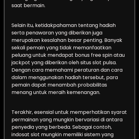
saat bermain.
Selain itu, ketidakpahaman tentang hadiah
serta penawaran yang diberikan juga
merupakan kesalahan besar penting. Banyak
sekali pemain yang tidak memanfaatkan
peluang untuk mendapat bonus free spin atau
jackpot yang diberikan oleh situs slot pulsa.
Dengan cara memahami peraturan dan cara
dalam menggunakan hadiah tersebut, para
pemain dapat menambah probabilitas
menang untuk meraih kemenangan.
Terakhir, esensial untuk memperhatikan syarat
permainan yang mungkin bervariasi di antara
penyedia yang berbeda. Sebagai contoh,
indosat slot mungkin memiliki sistem yang