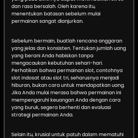
dan rasa bersalah. Oleh karena itu,
menentukan batasan sebelum mulai
permainan sangat dianjurkan.
Sebelum bermain, buatlah rencana anggaran
yang jelas dan konsisten. Tentukan jumlah uang
yang berani Anda habiskan tanpa
mengacaukan kebutuhan sehari-hari.
Perhatikan bahwa permainan slot, contohnya
slot indosat atau slot tri, seharusnya menjadi
hiburan, bukan cara untuk mendapatkan uang.
Jika Anda mulai merasa bahwa permainan ini
mempengaruhi keuangan Anda dengan cara
yang buruk, segera berhenti dan evaluasi
strategi permainan Anda.
Selain itu, krusial untuk patuh dalam mematuhi