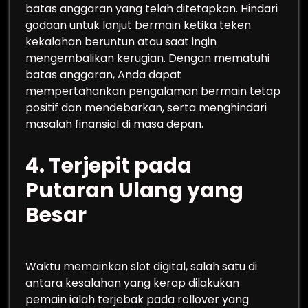
batas anggaran yang telah ditetapkan. Hindari
godaan untuk lanjut bermain ketika teken
kekalahan beruntun atau saat ingin
mengembalikan kerugian. Dengan mematuhi
batas anggaran, Anda dapat
mempertahankan pengalaman bermain tetap
positif dan mendebarkan, serta menghindari
masalah finansial di masa depan.
4. Terjepit pada
Putaran Ulang yang
Besar
Waktu memainkan slot digital, salah satu di
antara kesalahan yang kerap dilakukan
pemain ialah terjebak pada rollover yang