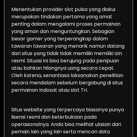
Menentukan provider slot pulsa yang diakui
merupakan tindakan pertama yang amat
penting dalam mengalami proses permainan
yang aman dan menguntungkan. Sebagian
besar gamer yang terperangkap dalam
tawaran tawaran yang menarik namun datang
dari situs yang tidak tidak memiliki memiliki izin
resmi. Situasi ini bisa berujung pada penipuan
atau bahkan hilangnya uang secara cepat.
Oleh karena, senantiasa laksanakan penelitian
secara mendalam sebelum bergabung di situs
permainan Indosat atau slot Tri.
Situs website yang terpercaya biasanya punya
lisensi resmi dan keterbukaan pada
operasionalnya. Anda bisa melihat ulasan dari
pemain lain yang lain serta mencari data