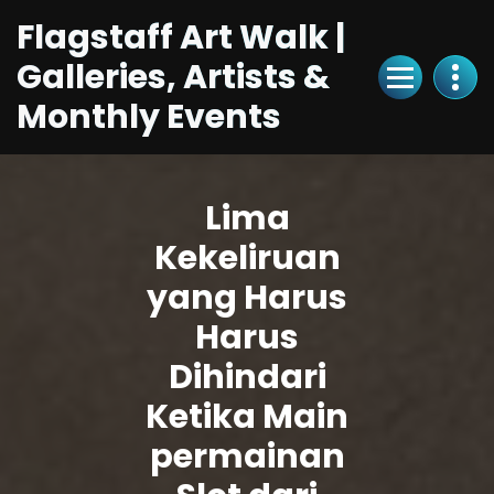
Skip
Flagstaff Art Walk |
to
Content
Galleries, Artists &
Monthly Events
Lima
Kekeliruan
yang Harus
Harus
Dihindari
Ketika Main
permainan