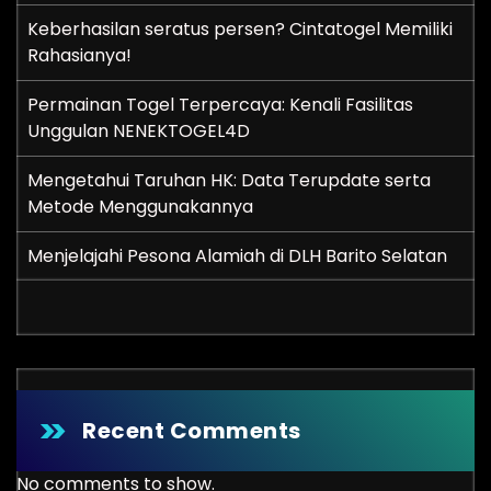
Keberhasilan seratus persen? Cintatogel Memiliki
Rahasianya!
Permainan Togel Terpercaya: Kenali Fasilitas
Unggulan NENEKTOGEL4D
Mengetahui Taruhan HK: Data Terupdate serta
Metode Menggunakannya
Menjelajahi Pesona Alamiah di DLH Barito Selatan
Recent Comments
No comments to show.