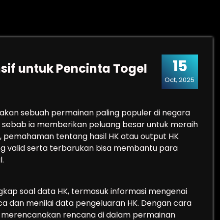
15
f untuk Pencinta Togel
Oct, 2025
pakan sebuah permainan paling populer di negara
g sebab ia memberikan peluang besar untuk meraih
 pemahaman tentang hasil HK atau output HK
ang valid serta terbarukan bisa membantu para
.
engkap soal data HK, termasuk informasi mengenai
a dan menilai data pengeluaran HK. Dengan cara
t merencanakan rencana di dalam permainan