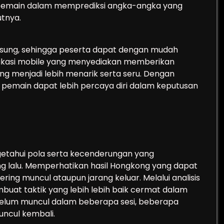
 pemain dalam memprediksi angka-angka yang
utnya.
angsung, sehingga peserta dapat dengan mudah
likasi mobile yang menyediakan memberikan
ong menjadi lebih menarik serta seru. Dengan
 pemain dapat lebih percaya diri dalam keputusan
getahui pola serta kecenderungan yang
ng lalu. Memperhatikan hasil Hongkong yang dapat
g muncul ataupun jarang keluar. Melalui analisis
buat taktik yang lebih lebih baik cermat dalam
belum muncul dalam beberapa sesi, beberapa
ncul kembali.