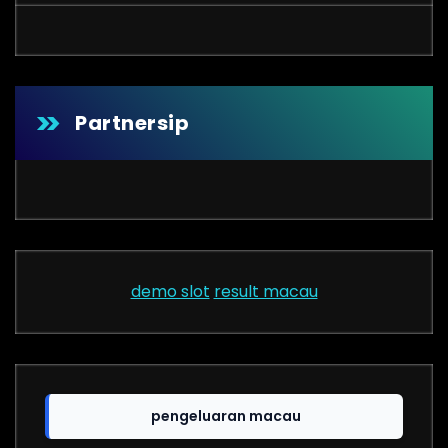
Partnersip
demo slot
result macau
pengeluaran macau