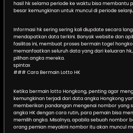
hasil hk selama periode ke waktu bisa membantu
besar kemungkinan untuk muncul di periode selanj
Informasi hk sering sering kali diupdate secara l
mendapatkan data terkini. Banyak website dan ap
fasilitas ini, membuat proses bermain togel hongk
memanfaatkan seluruh data yang dari keluaran hk,
pilihan angka mereka.
spintax
### Cara Bermain Lotto HK
Ketika bermain lotto Hongkong, penting agar men
kemungkinan terjadi dari data angka Hongkong ya
memberikan pandangan mengenai nombor yang serin
angka HK dengan cara rutin, para pemain bisa mem
memilih angka. Misalnya, apabila sebuah nombor 
orang pemian meyakini nombor itu akan muncul mu