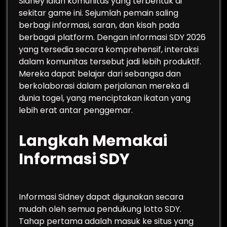
Sidney ialah komunitas yang terbentuk di
sekitar game ini. Sejumlah pemain saling
berbagi informasi, saran, dan kisah pada
berbagai platform. Dengan informasi SDY 2026
yang tersedia secara komprehensif, interaksi
dalam komunitas tersebut jadi lebih produktif.
Mereka dapat belajar dari sebangsa dan
berkolaborasi dalam perjalanan mereka di
dunia togel, yang menciptakan ikatan yang
lebih erat antar penggemar.
Langkah Memakai
Informasi SDY
Informasi Sidney dapat digunakan secara
mudah oleh semua pendukung lotto SDY.
Tahap pertama adalah masuk ke situs yang