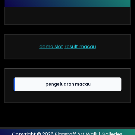
demo slot
result macau
pengeluaran macau
Copyright © 2026 Flagstaff Art Walk | Galleries,