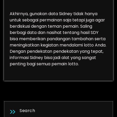
Akhirnya, gunakan data Sidney tidak hanya
untuk sebagai permainan saja tetapi juga agar
berdiskusi dengan teman pemain. Saling
berbagi data dan nasihat tentang hasil SDY
bisa memberikan pandangan tambahan serta
meningkatkan kegiatan mendalami lotto Anda.
Dengan pendekatan pendekatan yang tepat,
informasi Sidney bisa jadi alat yang sangat
penting bagi semua pemain lotto.
Search