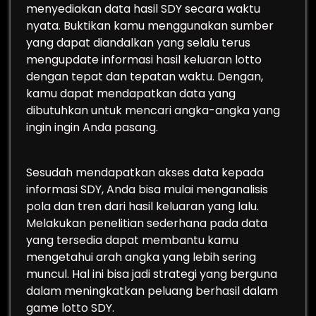
menyediakan data hasil SDY secara waktu
nyata. Buktikan kamu menggunakan sumber
yang dapat diandalkan yang selalu terus
mengupdate informasi hasil keluaran lotto
dengan tepat dan tepatan waktu. Dengan,
kamu dapat mendapatkan data yang
dibutuhkan untuk mencari angka-angka yang
ingin ingin Anda pasang.
Sesudah mendapatkan akses data kepada
informasi SDY, Anda bisa mulai menganalisis
pola dan tren dari hasil keluaran yang lalu.
Melakukan penelitian sederhana pada data
yang tersedia dapat membantu kamu
mengetahui arah angka yang lebih sering
muncul. Hal ini bisa jadi strategi yang berguna
dalam meningkatkan peluang berhasil dalam
game lotto SDY.