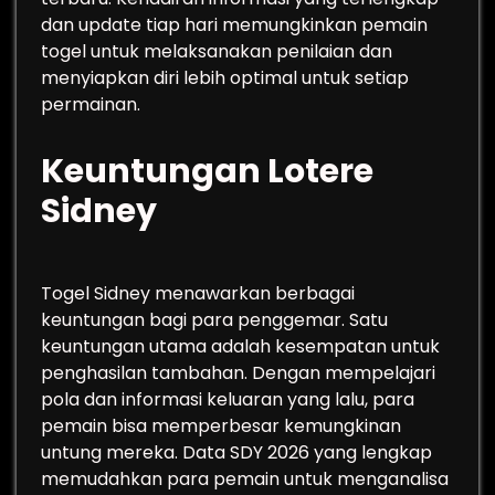
dan update tiap hari memungkinkan pemain
togel untuk melaksanakan penilaian dan
menyiapkan diri lebih optimal untuk setiap
permainan.
Keuntungan Lotere
Sidney
Togel Sidney menawarkan berbagai
keuntungan bagi para penggemar. Satu
keuntungan utama adalah kesempatan untuk
penghasilan tambahan. Dengan mempelajari
pola dan informasi keluaran yang lalu, para
pemain bisa memperbesar kemungkinan
untung mereka. Data SDY 2026 yang lengkap
memudahkan para pemain untuk menganalisa