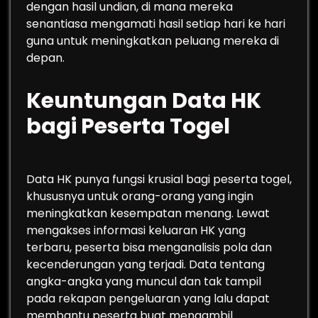
dengan hasil undian, di mana mereka
senantiasa mengamati hasil setiap hari ke hari
guna untuk meningkatkan peluang mereka di
depan.
Keuntungan Data HK
bagi Peserta Togel
Data HK punya fungsi krusial bagi peserta togel,
khususnya untuk orang-orang yang ingin
meningkatkan kesempatan menang. Lewat
mengakses informasi keluaran HK yang
terbaru, peserta bisa menganalisis pola dan
kecenderungan yang terjadi. Data tentang
angka-angka yang muncul dan tak tampil
pada rekapan pengeluaran yang lalu dapat
membantu peserta buat mengambil