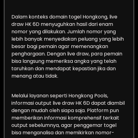
Dalam konteks domain togel Hongkong, live
draw HK 6D menyuguhkan hasil dari enam
nomor yang dilakukan. Jumlah nomor yang
lebih banyak menyediakan peluang yang lebih
besar bagi pemain agar memenangkan
penghargaan. Dengan live draw, para pemain
bisa langsung memeriksa angka yang telah
taruhkan dan mendapat kepastian jika dan
menang atau tidak.
Melalui layanan seperti Hongkong Pools,
informasi output live draw HK 6D dapat diambil
dengan mudah oleh siapa saja. Platform pun
memberikan informasi komprehensif terkait
output sebelumnya, agar penggemar togel
bisa menganalisa dan memikirkan nomor-