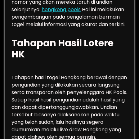
nomor yang akan mereka taruh di undian
selanjutnya.
hongkong pools
Hal ini melakukan
pengembangan pada pengalaman bermain
togel melalui informasi yang akurat dan terkini.
Tahapan Hasil Lotere
HK
Tahapan hasil togel Hongkong berawal dengan
pengundian yang dilakukan secara langsung
serta transparan oleh penyelenggara HK Pools.
Setiap hasil hasil pengundian adalah hasil yang
dan dapat dipertanggungjawabkan. Undian
tersebut biasanya dilaksanakan pada waktu
yang telah sudah, lalu hasilnya segera
diumumkan melalui live draw Hongkong yang
dapat diakses oleh semua pemain.