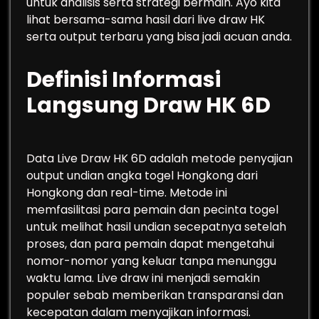
untuk analisis serta strategi bermain. Ayo kita
lihat bersama-sama hasil dari live draw HK
serta output terbaru yang bisa jadi acuan anda.
Definisi Informasi
Langsung Draw HK 6D
Data Live Draw HK 6D adalah metode penyajian
output undian angka togel Hongkong dari
Hongkong dan real-time. Metode ini
memfasilitasi para pemain dan pecinta togel
untuk melihat hasil undian secepatnya setelah
proses, dan para pemain dapat mengetahui
nomor-nomor yang keluar tanpa menunggu
waktu lama. Live draw ini menjadi semakin
populer sebab memberikan transparansi dan
kecepatan dalam menyajikan informasi.