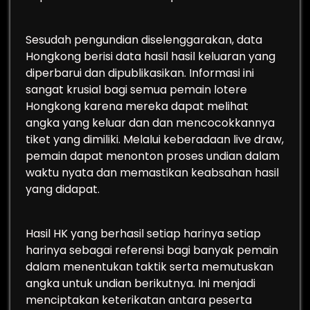
Sesudah pengundian diselenggarakan, data
Hongkong berisi data hasil hasil keluaran yang
diperbarui dan dipublikasikan. Informasi ini
sangat krusial bagi semua pemain lotere
Hongkong karena mereka dapat melihat
angka yang keluar dan dan mencocokkannya
tiket yang dimiliki. Melalui keberadaan live draw,
pemain dapat menonton proses undian dalam
waktu nyata dan memastikan keabsahan hasil
yang didapat.
Hasil HK yang berhasil setiap harinya setiap
harinya sebagai referensi bagi banyak pemain
dalam menentukan taktik serta memutuskan
angka untuk undian berikutnya. Ini menjadi
menciptakan keterikatan antara peserta