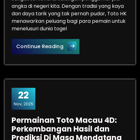
angka di negeri kita. Dengan tradisi yang kaya
dan daya tarik yang tak pernah pudar, Toto HK
menawarkan peluang bagi para pemain untuk
menelusuri dunia togel
Toto HK: Menelusuri Kehidup
Continue Reading
22
Nov, 2025
Permainan Toto Macau 4D:
Perkembangan Hasil dan
Prediksi Di Masa Mendatang