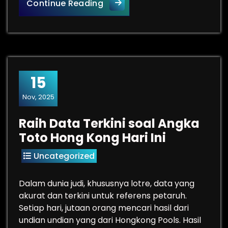
Mendapatkan Pemenangan Mel
Continue Reading
15
Nov, 2025
Raih Data Terkini soal Angka
Toto Hong Kong Hari Ini
Uncategorized
Dalam dunia judi, khususnya lotre, data yang
akurat dan terkini untuk referens petaruh.
Setiap hari, jutaan orang mencari hasil dari
undian undian yang dari Hongkong Pools. Hasil