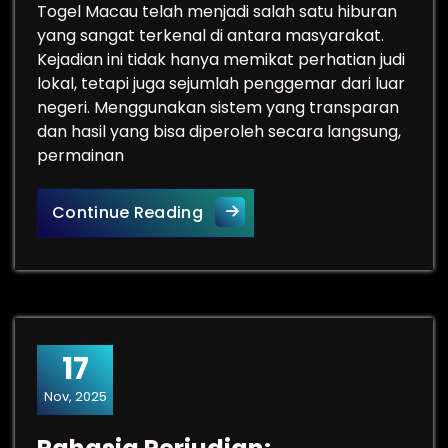
Togel Macau telah menjadi salah satu hiburan
yang sangat terkenal di antara masyarakat.
Kejadian ini tidak hanya memikat perhatian judi
lokal, tetapi juga sejumlah penggemar dari luar
negeri. Menggunakan sistem yang transparan
dan hasil yang bisa diperoleh secara langsung,
permainan
Permainan Togel Macau: Pene
Continue Reading
17
Nov, 2025