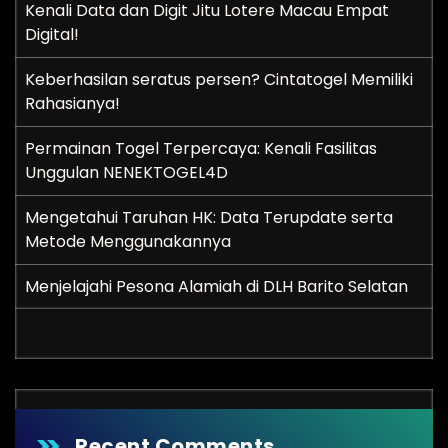
Kenali Data dan Digit Jitu Lotere Macau Empat
a
Digital!
t
Keberhasilan seratus persen? Cintatogel Memiliki
i
Rahasianya!
o
Permainan Togel Terpercaya: Kenali Fasilitas
Unggulan NENEKTOGEL4D
n
Mengetahui Taruhan HK: Data Terupdate serta
Metode Menggunakannya
Menjelajahi Pesona Alamiah di DLH Barito Selatan
Recent Comments