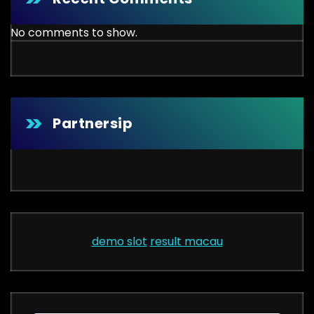
No comments to show.
Partnersip
demo slot
result macau