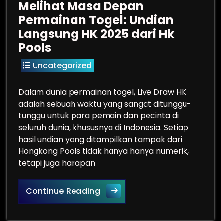
Melihat Masa Depan
Permainan Togel: Undian
Langsung HK 2025 dari Hk
Pools
Uncategorized
Dalam dunia permainan togel, Live Draw HK
adalah sebuah waktu yang sangat ditunggu-
tunggu untuk para pemain dan pecinta di
seluruh dunia, khususnya di Indonesia. Setiap
hasil undian yang ditampilkan tampak dari
Hongkong Pools tidak hanya hanya numerik,
tetapi juga harapan
Melihat Masa Depan Permaina
Continue Reading