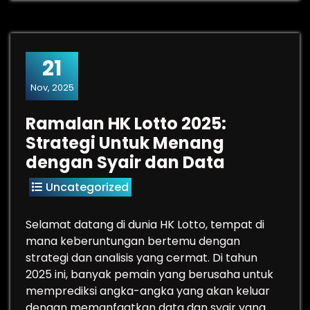
21
Nov, 2025
Ramalan HK Lotto 2025:
Strategi Untuk Menang
dengan Syair dan Data
Uncategorized
Selamat datang di dunia HK Lotto, tempat di
mana keberuntungan bertemu dengan
strategi dan analisis yang cermat. Di tahun
2025 ini, banyak pemain yang berusaha untuk
memprediksi angka-angka yang akan keluar
dengan memanfaatkan data dan syair yang