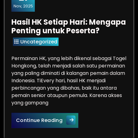
Nov, 2025
Hasil HK Setiap Hari: Mengapa
Penting untuk Peserta?
Uncategorized
Permainan HK, yang lebih dikenal sebagai Togel
Hongkong, telah menjadi salah satu permainan
yang paling diminati di kalangan pemain dalam
Indonesia. TiEvery hari, hasil HK menjadi
perbincangan yang dibahas, baik itu antara
pemain senior ataupun pemula. Karena akses
yang gampang
Hasil HK Setiap Hari: Mengap
Continue Reading