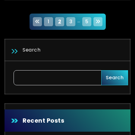
P
…
1
2
3
5
o
s
Search
t
s
Search
p
a
g
i
Recent Posts
n